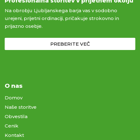
Profesionalna storitev v prijetnem okolju
Na obrobju Ljubljanskega barja vas v sodobno
urejeni, prijetni ordinaciji, pričakuje strokovno in
prijazno osebje.
PREBERITE VEČ
O nas
Domov
Naše storitve
Obvestila
Cenik
Kontakt