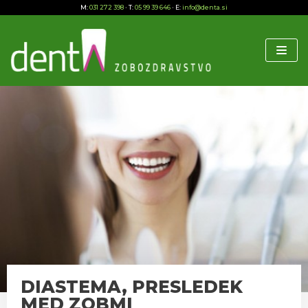
M:
031 272 398
•
T:
05 99 39 646
•
E:
info@denta.si
Skoči
na
vsebino
DIASTEMA, PRESLEDEK
MED ZOBMI