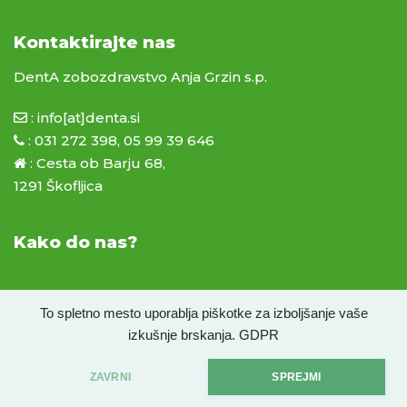
Kontaktirajte nas
DentA zobozdravstvo Anja Grzin s.p.
:
info[at]denta.si
:
031 272 398
,
05 99 39 646
:
Cesta ob Barju 68,
1291 Škofljica
Kako do nas?
To spletno mesto uporablja piškotke za izboljšanje vaše
izkušnje brskanja.
GDPR
ZAVRNI
SPREJMI